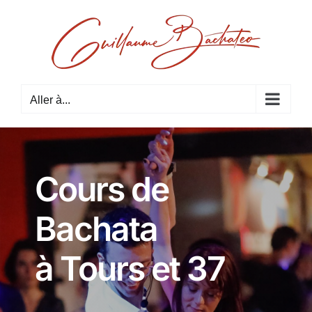
Passer
au
contenu
Aller à...
Cours de
Bachata
à Tours et 37